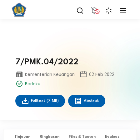
7/PMK.04/2022
Kementerian Keuangan
02 Feb 2022
Berlaku
Fulltext
(7 MB)
Abstrak
Tinjauan
Ringkasan
Files & Tautan
Evaluasi
✨ Ta