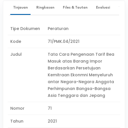
Tinjauan
Ringkasan
Files & Tautan
Evaluasi
✨ Ta
Tipe Dokumen
Peraturan
Kode
71/PMK.04/2021
Judul
Tata Cara Pengenaan Tarif Bea
Masuk atas Barang Impor
Berdasarkan Persetujuan
Kemitraan Ekonmni Menyeluruh
antar Negara-Negara Anggota
Perhimpunan Bangsa-Bangsa
Asia Tenggara dan Jepang
Nomor
71
Tahun
2021