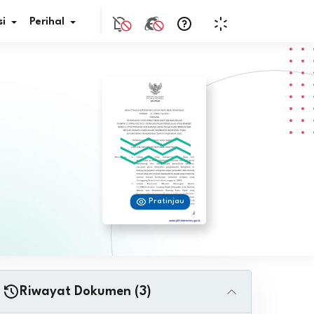
i
Perihal
if Bunga
s Pajak
ita
Pratinjau
nal HKN
tistik
nghargaan JDIH
Riwayat Dokumen (3)