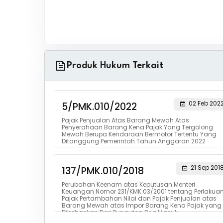
Produk Hukum Terkait
02 Feb 202
5/PMK.010/2022
Pajak Penjualan Atas Barang Mewah Atas
Penyerahaan Barang Kena Pajak Yang Tergolong
Mewah Berupa Kendaraan Bermotor Tertentu Yang
Ditanggung Pemerintah Tahun Anggaran 2022
21 Sep 201
137/PMK.010/2018
Perubahan Keenam atas Keputusan Menteri
Keuangan Nomor 231/KMK.03/2001 tentang Perlakua
Pajak Pertambahan Nilai dan Pajak Penjualan atas
Barang Mewah atas Impor Barang Kena Pajak yang
Dibebaskan Dari Pungutan Bea Masuk