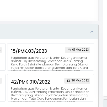
2
01 Mar 2023
15/PMK.03/2023
Perubahan atas Peraturan Menteri Keuangan Nomor
96/PMK.03/2021 tentang Penetapan Jenis Barang
Kena Pajak Selain Kendaraan Bermotor yang Dikenai
Pajak Penjualan atas Barang Mewah dan Tata Cara
Pengecualian Pengenaan Pajak Penjualan atas
Barang Mewah
8
30 Mar 2022
42/PMK.010/2022
Perubahan atas Peraturan Menteri Keuangan Nomor
n
141/PMK.010/2021 tentang Penetapan Jenis Kendaraan
Bermotor yang Dikenai Pajak Penjualan atas Barang
Mewah dan Tata Cara Pengenaan, Pemberian dan
Penatausahaan Pembebasan, dan Pengem...