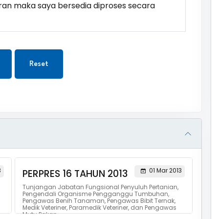
ran maka saya bersedia diproses secara
Reset
3
01 Mar 2013
PERPRES 16 TAHUN 2013
Tunjangan Jabatan Fungsional Penyuluh Pertanian,
Pengendali Organisme Pengganggu Tumbuhan,
Pengawas Benih Tanaman, Pengawas Bibit Ternak,
Medik Veteriner, Paramedik Veteriner, dan Pengawas
Mutu Pakan.