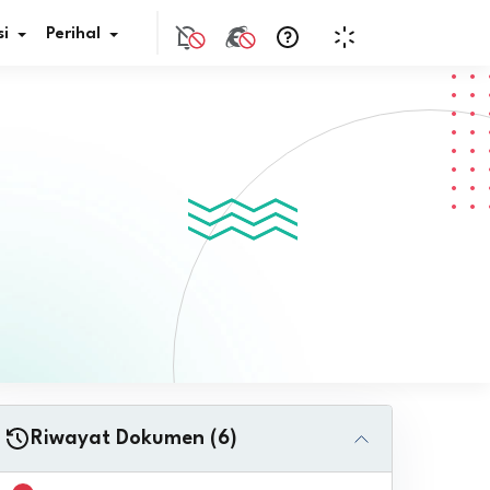
i
Perihal
if Bunga
s Pajak
ita
nal HKN
tistik
nghargaan JDIH
Riwayat Dokumen (6)