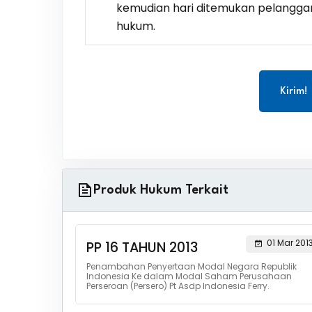
kemudian hari ditemukan pelangga
hukum.
Kirim!
Produk Hukum Terkait
01 Mar 201
PP 16 TAHUN 2013
Penambahan Penyertaan Modal Negara Republik
Indonesia Ke dalam Modal Saham Perusahaan
Perseroan (Persero) Pt Asdp Indonesia Ferry.