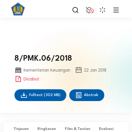
8/PMK.06/2018
Kementerian Keuangan
22 Jan 2018
Dicabut
Fulltext
(302 MB)
Abstrak
Tinjauan
Ringkasan
Files & Tautan
Evaluasi
✨ Ta