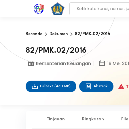
Beranda
Dokumen
82/PMK.02/2016
82/PMK.02/2016
Kementerian Keuangan
16 Mei 20
T
Fulltext
(430 MB)
Abstrak
Tinjauan
Ringkasan
Fil