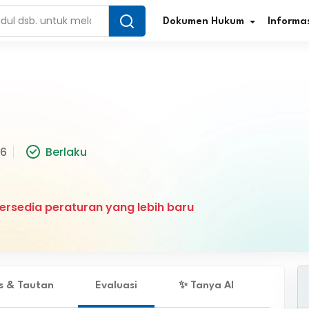
Dokumen Hukum
Informas
Infografis Regulasi
Tar
16
Berlaku
Simplifikasi Regulasi
Kur
Direktori Regulasi
Ber
ersedia peraturan yang lebih baru
Program Perencanaan
Jur
Penelitian/Pengkajian Hukum
Sta
Video Sosialisasi
Pe
es & Tautan
Evaluasi
✨ Tanya AI
Kamus Hukum