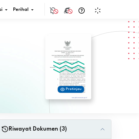
i
Perihal
if Bunga
s Pajak
ita
Pratinjau
nal HKN
tistik
nghargaan JDIH
Riwayat Dokumen (3)