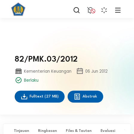
82/PMK.03/2012
Kementerian Keuangan
06 Jun 2012
Berlaku
Fulltext
(27 MB)
Abstrak
Tinjauan
Ringkasan
Files & Tautan
Evaluasi
✨ Ta