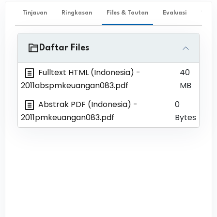
Tinjauan
Ringkasan
Files & Tautan
Evaluasi
✨ Ta
Daftar Files
Fulltext HTML (Indonesia)
-
40
2011abspmkeuangan083.pdf
MB
Abstrak PDF (Indonesia)
-
0
2011pmkeuangan083.pdf
Bytes