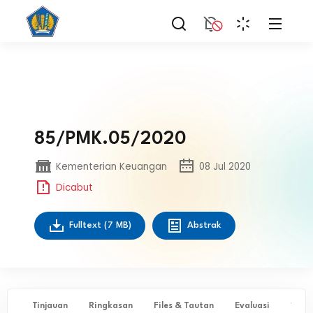
85/PMK.05/2020
Kementerian Keuangan
08 Jul 2020
Dicabut
Fulltext
(7 MB)
Abstrak
Tinjauan
Ringkasan
Files & Tautan
Evaluasi
✨ Ta