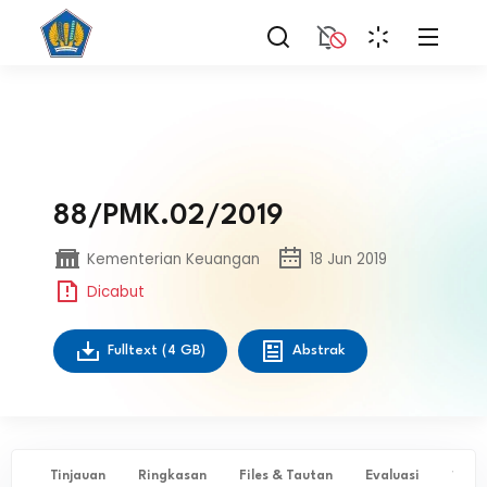
88/PMK.02/2019
Kementerian Keuangan
18 Jun 2019
Dicabut
Fulltext
(4 GB)
Abstrak
Tinjauan
Ringkasan
Files & Tautan
Evaluasi
✨ Ta