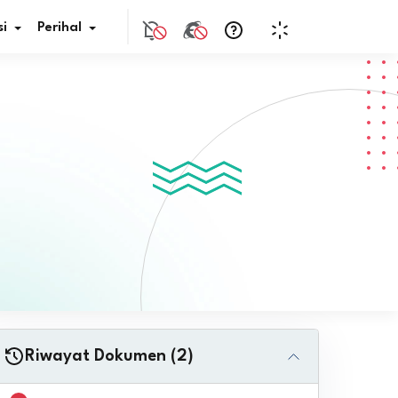
i
Perihal
if Bunga
s Pajak
ita
nal HKN
tistik
nghargaan JDIH
Riwayat Dokumen (2)