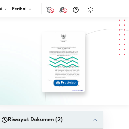
i
Perihal
if Bunga
s Pajak
ita
Pratinjau
nal HKN
tistik
nghargaan JDIH
Riwayat Dokumen (2)