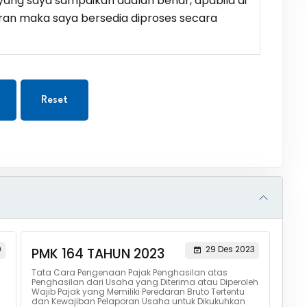
ang saya sampaikan adalah benar, apabila di
ran maka saya bersedia diproses secara
Reset
0
29 Des 2023
PMK 164 TAHUN 2023
Tata Cara Pengenaan Pajak Penghasilan atas
Penghasilan dari Usaha yang Diterima atau Diperoleh
Wajib Pajak yang Memiliki Peredaran Bruto Tertentu
dan Kewajiban Pelaporan Usaha untuk Dikukuhkan