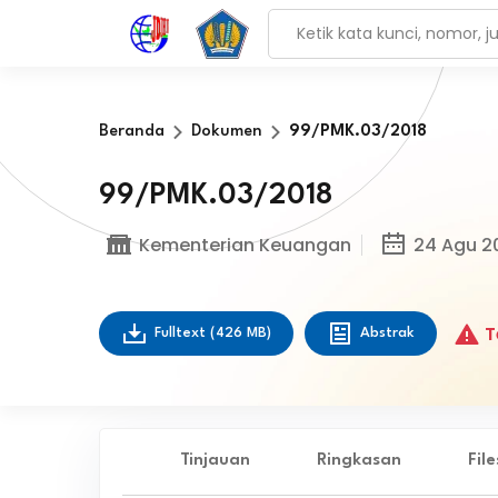
Beranda
Dokumen
99/PMK.03/2018
99/PMK.03/2018
Kementerian Keuangan
24 Agu 2
T
Fulltext
(426 MB)
Abstrak
Tinjauan
Ringkasan
Fil