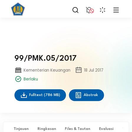
99/PMK.05/2017
Kementerian Keuangan
18 Jul 2017
Berlaku
Fulltext
(786 MB)
Abstrak
Tinjauan
Ringkasan
Files & Tautan
Evaluasi
✨ Ta