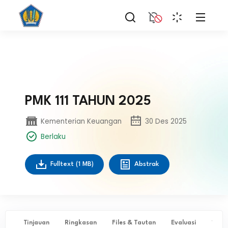
PMK 111 TAHUN 2025
Kementerian Keuangan
30 Des 2025
Berlaku
Fulltext
(1 MB)
Abstrak
Tinjauan
Ringkasan
Files & Tautan
Evaluasi
✨ Ta