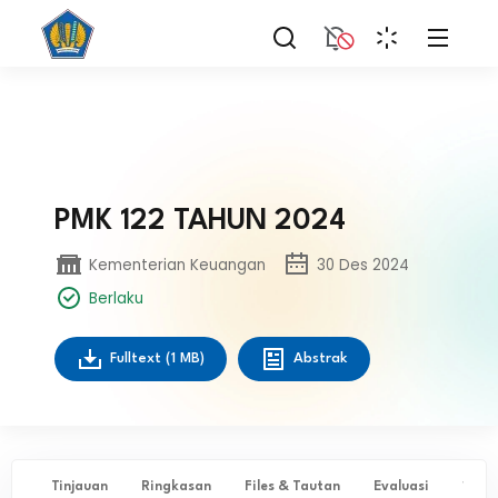
PMK 122 TAHUN 2024
Kementerian Keuangan
30 Des 2024
Berlaku
Fulltext
(1 MB)
Abstrak
Tinjauan
Ringkasan
Files & Tautan
Evaluasi
✨ Ta