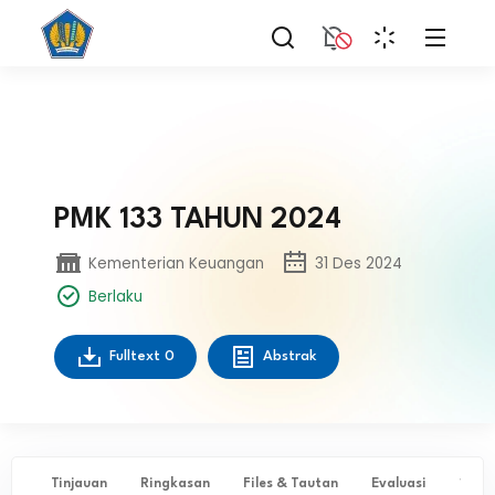
PMK 133 TAHUN 2024
Kementerian Keuangan
31 Des 2024
Berlaku
Fulltext
0
Abstrak
Tinjauan
Ringkasan
Files & Tautan
Evaluasi
✨ Ta