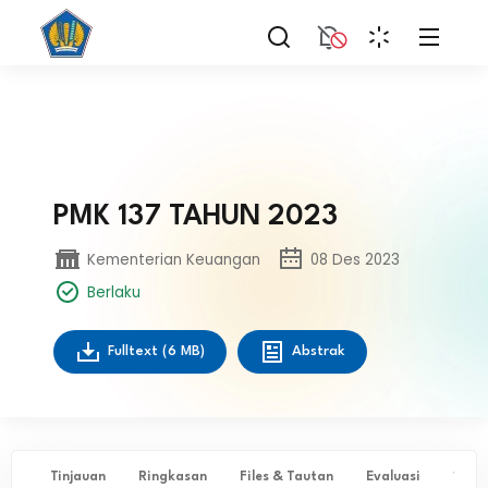
PMK 137 TAHUN 2023
Kementerian Keuangan
08 Des 2023
Berlaku
Fulltext
(6 MB)
Abstrak
Tinjauan
Ringkasan
Files & Tautan
Evaluasi
✨ Ta