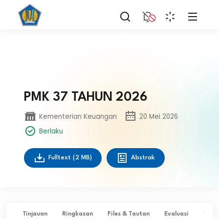
PMK 37 TAHUN 2026
Kementerian Keuangan
20 Mei 2026
Berlaku
Fulltext
(2 MB)
Abstrak
Tinjauan
Ringkasan
Files & Tautan
Evaluasi
✨ Ta