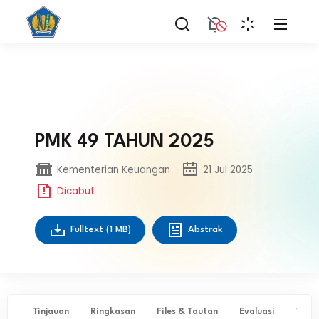
PMK 49 TAHUN 2025
Kementerian Keuangan
21 Jul 2025
Dicabut
Fulltext
(1 MB)
Abstrak
Tinjauan
Ringkasan
Files & Tautan
Evaluasi
✨ Ta