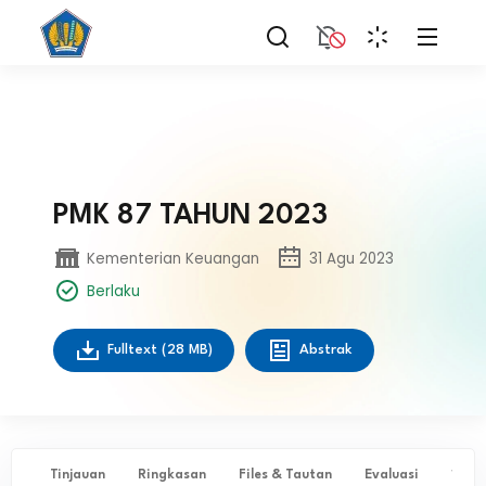
PMK 87 TAHUN 2023
Kementerian Keuangan
31 Agu 2023
Berlaku
Fulltext
(28 MB)
Abstrak
Tinjauan
Ringkasan
Files & Tautan
Evaluasi
✨ Ta