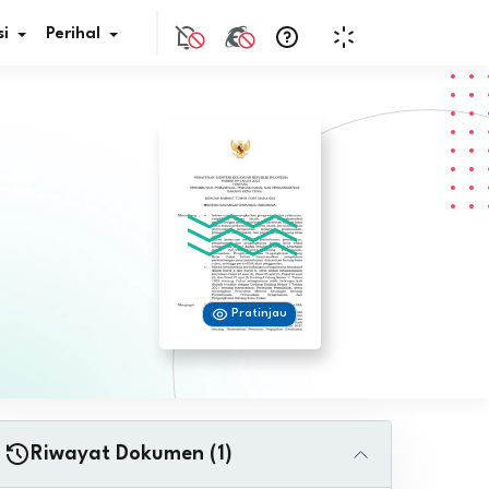
i
Perihal
if Bunga
s Pajak
ita
Pratinjau
nal HKN
tistik
nghargaan JDIH
Riwayat Dokumen (1)