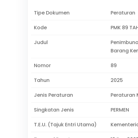
Tipe Dokumen
Peraturan
Kode
PMK 89 TA
Judul
Penimbuna
Barang Ke
Nomor
89
Tahun
2025
Jenis Peraturan
Peraturan 
Singkatan Jenis
PERMEN
T.E.U. (Tajuk Entri Utama)
Kementeri