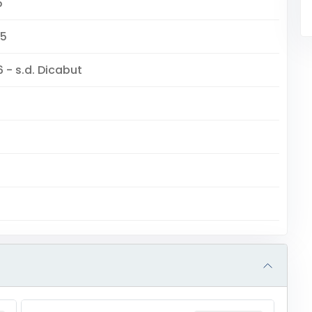
5
25
 - s.d. Dicabut