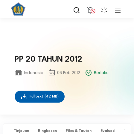
PP 20 TAHUN 2012
Indonesia
06 Feb 2012
Berlaku
Fulltext
(42 MB)
Tinjauan
Ringkasan
Files & Tautan
Evaluasi
✨ Ta