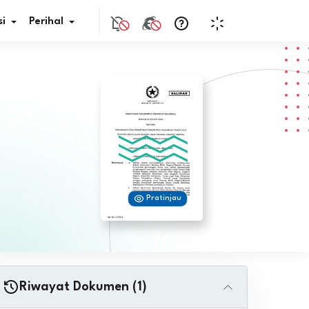
i
Perihal
if Bunga
s Pajak
ita
Pratinjau
nal HKN
tistik
nghargaan JDIH
Riwayat Dokumen (1)