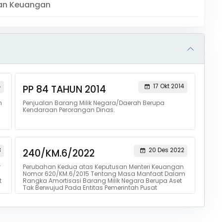
an Keuangan
4
17 Okt 2014
PP 84 TAHUN 2014
m
Penjualan Barang Milik Negara/Daerah Berupa
Kendaraan Perorangan Dinas.
3
20 Des 2022
240/KM.6/2022
r
Perubahan Kedua atas Keputusan Menteri Keuangan
Nomor 620/KM.6/2015 Tentang Masa Manfaat Dalam
t
Rangka Amortisasi Barang Milik Negara Berupa Aset
Tak Berwujud Pada Entitas Pemerintah Pusat