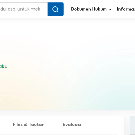
Dokumen Hukum
Informas
Infografis Regulasi
Tar
aku
Simplifikasi Regulasi
Kur
Direktori Regulasi
Ber
Program Perencanaan
Jur
Penelitian/Pengkajian Hukum
Sta
Video Sosialisasi
Pe
Files & Tautan
Evaluasi
Kamus Hukum