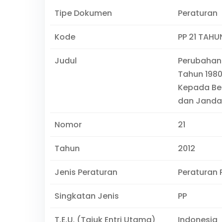
Tipe Dokumen
Peraturan
Kode
PP 21 TAHU
Judul
Perubahan 
Tahun 198
Kepada Be
dan Janda
Nomor
21
Tahun
2012
Jenis Peraturan
Peraturan 
Singkatan Jenis
PP
T.E.U. (Tajuk Entri Utama)
Indonesia