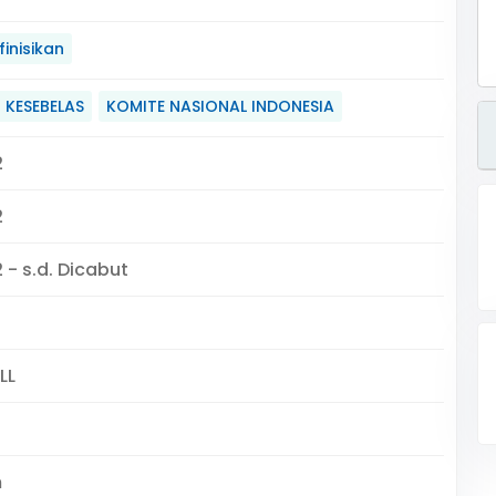
inisikan
 KESEBELAS
KOMITE NASIONAL INDONESIA
2
2
 - s.d. Dicabut
LL
m