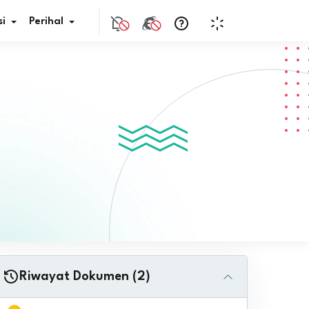
i
Perihal
if Bunga
s Pajak
ita
nal HKN
tistik
nghargaan JDIH
Riwayat Dokumen (2)