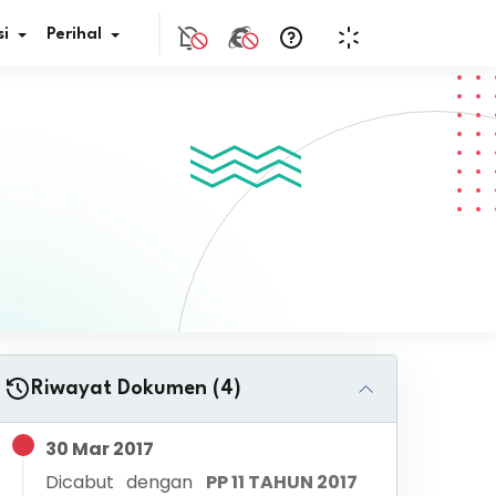
i
Perihal
if Bunga
s Pajak
ita
nal HKN
tistik
Riwayat Dokumen (4)
nghargaan JDIH
30 Mar 2017
Dicabut dengan
PP 11 TAHUN 2017