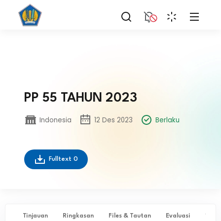
PP 55 TAHUN 2023
Indonesia
12 Des 2023
Berlaku
Fulltext
0
Tinjauan
Ringkasan
Files & Tautan
Evaluasi
✨ Ta