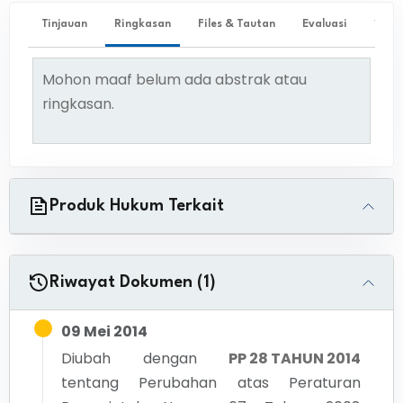
Tinjauan
Ringkasan
Files & Tautan
Evaluasi
✨ Ta
Mohon maaf belum ada abstrak atau
ringkasan.
Produk Hukum Terkait
Riwayat Dokumen (1)
09 Mei 2014
Diubah dengan
PP 28 TAHUN 2014
tentang
Perubahan atas Peraturan