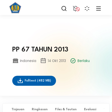
PP 67 TAHUN 2013
Indonesia
14 Okt 2013
Berlaku
Fulltext
(482 MB)
Tinjauan
Ringkasan
Files & Tautan
Evaluasi
✨ Ta