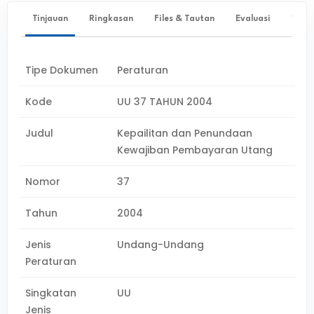
Tinjauan
Ringkasan
Files & Tautan
Evaluasi
✨ Ta
Tipe Dokumen
Peraturan
Kode
UU 37 TAHUN 2004
Judul
Kepailitan dan Penundaan
Kewajiban Pembayaran Utang
Nomor
37
Tahun
2004
Jenis
Undang-Undang
Peraturan
Singkatan
UU
Jenis