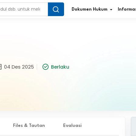
Dokumen Hukum
Informas
Infografis Regulasi
Tar
04 Des 2025
Berlaku
Simplifikasi Regulasi
Kur
Direktori Regulasi
Ber
Program Perencanaan
Jur
Penelitian/Pengkajian Hukum
Sta
Video Sosialisasi
Pe
Files & Tautan
Evaluasi
Kamus Hukum