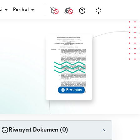
i
Perihal
if Bunga
s Pajak
ita
Pratinjau
nal HKN
tistik
nghargaan JDIH
Riwayat Dokumen (0)