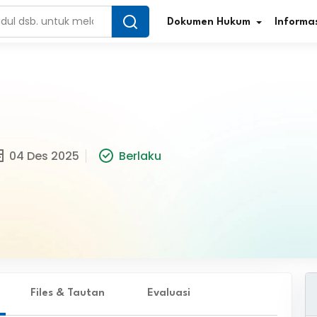
Dokumen Hukum
Informas
Infografis Regulasi
Tar
04 Des 2025
Berlaku
Simplifikasi Regulasi
Kur
Direktori Regulasi
Ber
Program Perencanaan
Jur
Penelitian/Pengkajian Hukum
Sta
Video Sosialisasi
Pe
Files & Tautan
Evaluasi
Kamus Hukum