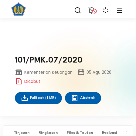
101/PMK.07/2020
Kementerian Keuangan
05 Agu 2020
Dicabut
Fulltext
(1 MB)
Abstrak
Tinjauan
Ringkasan
Files & Tautan
Evaluasi
✨ Ta