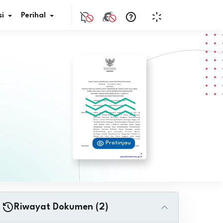
i
Perihal
if Bunga
s Pajak
ita
Pratinjau
nal HKN
tistik
nghargaan JDIH
Riwayat Dokumen (2)