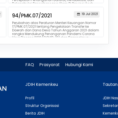
Rekonstruksi Pascabencana Alam Di Provinsi Aceh,
Provin...
2
19 Jul 2021
94/PMK.07/2021
Perubahan atas Peraturan Menteri Keuangan Nomor
17/PMK.07/2021 tentang Pengelolaan Transfer ke
Daerah dan Dana Desa Tahun Anggaran 2021 dalam
rangka Mendukung Penanganan Pandemi Corona
Virus Disease 2019 (COVID-19) dan Dampaknya
FAQ
Prasyarat
Hubungi Kami
JDIH Kemenkeu
Tautan
Profil
JDIH Nas
Struktur Organisasi
Sekretar
Berita JDIH
Kemenko