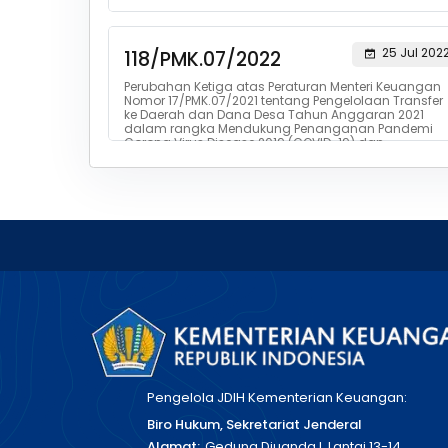
25 Jul 202
118/PMK.07/2022
Perubahan Ketiga atas Peraturan Menteri Keuangan
Nomor 17/PMK.07/2021 tentang Pengelolaan Transfer
ke Daerah dan Dana Desa Tahun Anggaran 2021
dalam rangka Mendukung Penanganan Pandemi
Corona Virus Disease 2019 (COVID-19) dan
Dampaknya
Pengelola JDIH Kementerian Keuangan:
Biro Hukum, Sekretariat Jenderal
Alamat:
Gedung Djuanda I, Lantai 13-14