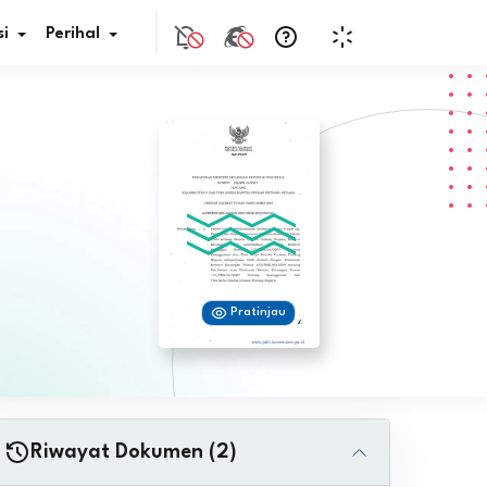
i
Perihal
if Bunga
s Pajak
ita
Pratinjau
nal HKN
tistik
nghargaan JDIH
Riwayat Dokumen (2)