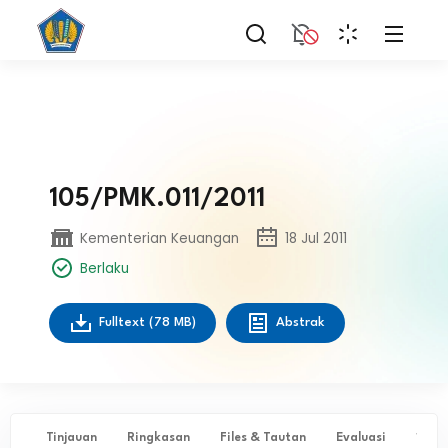
105/PMK.011/2011
Kementerian Keuangan
18 Jul 2011
Berlaku
Fulltext
(78 MB)
Abstrak
Tinjauan
Ringkasan
Files & Tautan
Evaluasi
✨ Ta