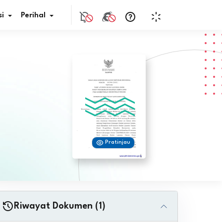
i
Perihal
if Bunga
s Pajak
ita
Pratinjau
nal HKN
tistik
nghargaan JDIH
Riwayat Dokumen (1)