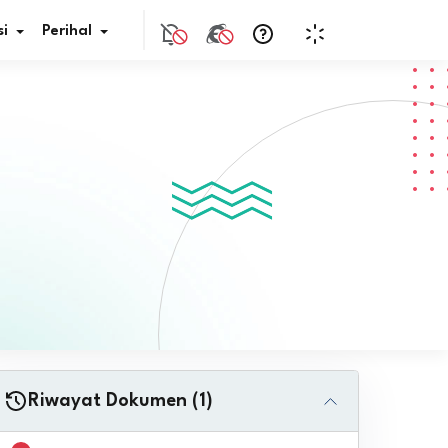
i
Perihal
if Bunga
s Pajak
ita
nal HKN
tistik
nghargaan JDIH
Riwayat Dokumen (1)