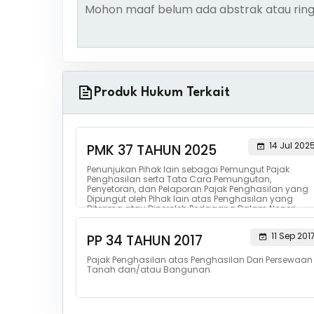
Mohon maaf belum ada abstrak atau ring
Produk Hukum Terkait
14 Jul 202
PMK 37 TAHUN 2025
Penunjukan Pihak lain sebagai Pemungut Pajak
Penghasilan serta Tata Cara Pemungutan,
Penyetoran, dan Pelaporan Pajak Penghasilan yang
Dipungut oleh Pihak lain atas Penghasilan yang
Diterima atau Diperoleh Pedagang Dalam Negeri
den...
11 Sep 201
PP 34 TAHUN 2017
Pajak Penghasilan atas Penghasilan Dari Persewaan
Tanah dan/atau Bangunan