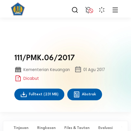
111/PMK.06/2017
Kementerian Keuangan
01 Agu 2017
Dicabut
Fulltext
(231 MB)
Abstrak
Tinjauan
Ringkasan
Files & Tautan
Evaluasi
✨ Ta