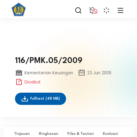
116/PMK.05/2009
Kementerian Keuangan
23 Jun 2009
Dicabut
Fulltext
(48 MB)
Tinjauan
Ringkasan
Files & Tautan
Evaluasi
✨ Ta