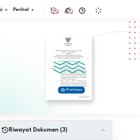
i
Perihal
if Bunga
s Pajak
ita
Pratinjau
nal HKN
tistik
nghargaan JDIH
Riwayat Dokumen (3)