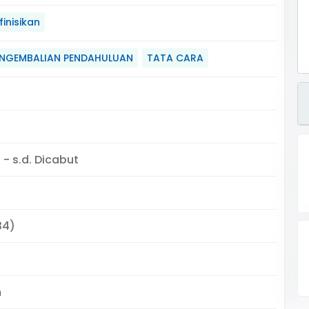
inisikan
ENGEMBALIAN PENDAHULUAN
TATA CARA
9
 - s.d. Dicabut
34)
m