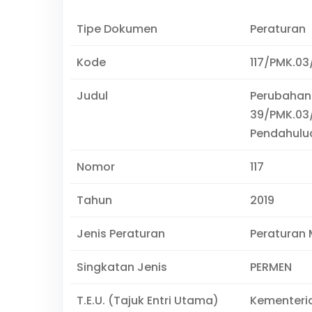
Tipe Dokumen
Peraturan
Kode
117/PMK.03
Judul
Perubahan
39/PMK.03
Pendahulu
Nomor
117
Tahun
2019
Jenis Peraturan
Peraturan 
Singkatan Jenis
PERMEN
T.E.U. (Tajuk Entri Utama)
Kementeri