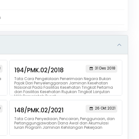
m
8
31 Des 2018
194/PMK.02/2018
a
Tata Cara Pengelolaan Penerimaan Negara Bukan
Pajak Dari Penyelenggaraan Jaminan Kesehatan
Nasional Pada Fasilitas Kesehatan Tingkat Pertama
dan Fasilitas Kesehatan Rujukan Tingkat Lanjutan
Milik Pemerintah Pusat
0
26 Okt 2021
148/PMK.02/2021
Tata Cara Penyediaan, Pencairan, Penggunaan, dan
Pertanggungjawaban Dana Awal dan Akumulasi
Iuran Program Jaminan Kehilangan Pekerjaan