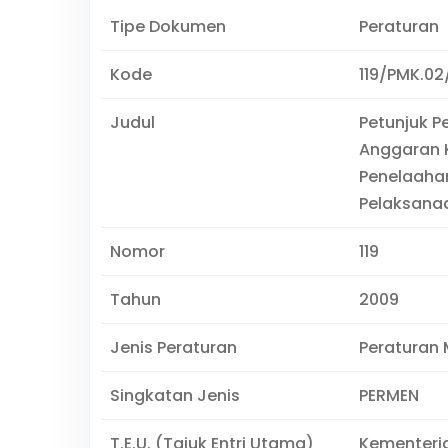
Tipe Dokumen
Peraturan
Kode
119/PMK.02
Judul
Petunjuk 
Anggaran 
Penelaahan
Pelaksana
Nomor
119
Tahun
2009
Jenis Peraturan
Peraturan 
Singkatan Jenis
PERMEN
T.E.U. (Tajuk Entri Utama)
Kementeri