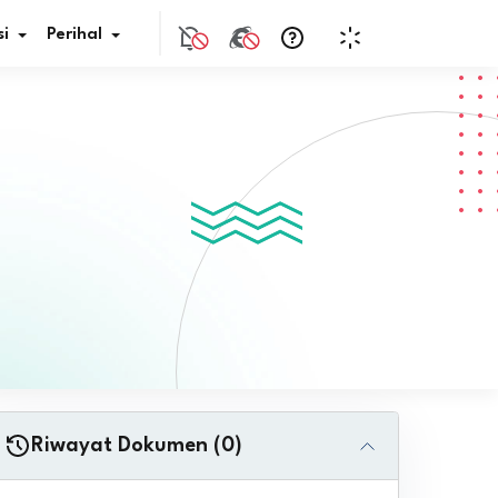
i
Perihal
if Bunga
s Pajak
ita
nal HKN
tistik
nghargaan JDIH
Riwayat Dokumen (0)