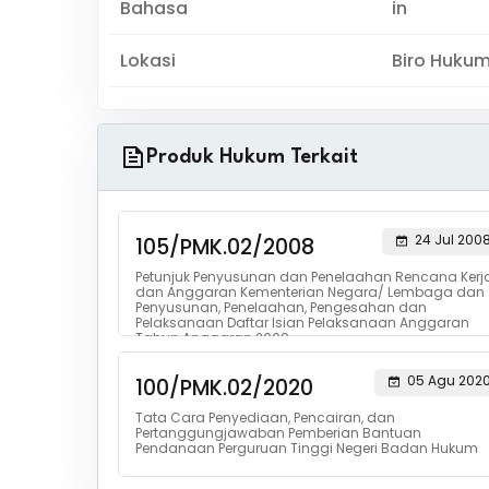
Bahasa
in
Lokasi
Biro Huku
Produk Hukum Terkait
24 Jul 200
105/PMK.02/2008
Petunjuk Penyusunan dan Penelaahan Rencana Kerj
dan Anggaran Kementerian Negara/ Lembaga dan
Penyusunan, Penelaahan, Pengesahan dan
Pelaksanaan Daftar Isian Pelaksanaan Anggaran
Tahun Anggaran 2009
05 Agu 202
100/PMK.02/2020
Tata Cara Penyediaan, Pencairan, dan
Pertanggungjawaban Pemberian Bantuan
Pendanaan Perguruan Tinggi Negeri Badan Hukum