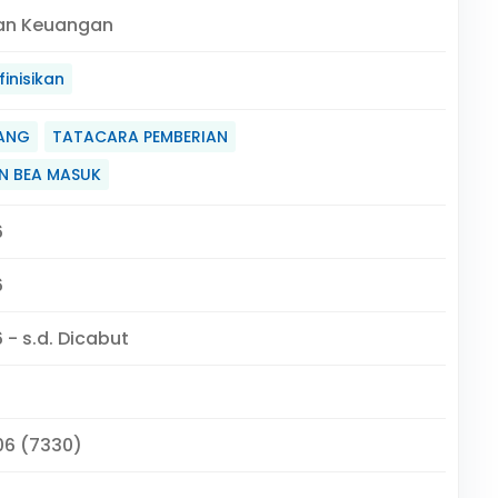
an Keuangan
inisikan
ANG
TATACARA PEMBERIAN
N BEA MASUK
6
6
 - s.d. Dicabut
06 (7330)