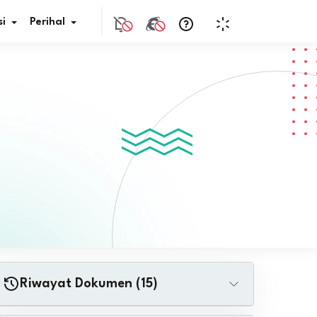
i
Perihal
if Bunga
s Pajak
ita
nal HKN
tistik
nghargaan JDIH
Riwayat Dokumen (15)