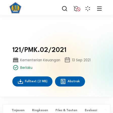
121/PMK.02/2021
Kementerian Keuangan
13 Sep 2021
Berlaku
Fulltext
(2 MB)
Abstrak
Tinjauan
Ringkasan
Files & Tautan
Evaluasi
✨ Ta