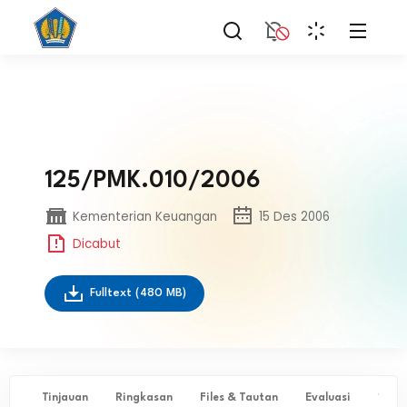
125/PMK.010/2006
Kementerian Keuangan
15 Des 2006
Dicabut
Fulltext
(480 MB)
Tinjauan
Ringkasan
Files & Tautan
Evaluasi
✨ Ta