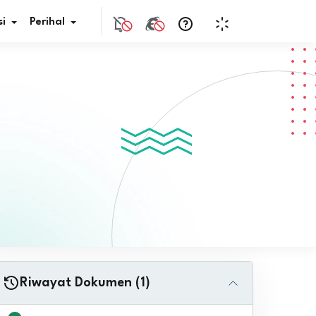
i
Perihal
if Bunga
s Pajak
ita
nal HKN
tistik
nghargaan JDIH
Riwayat Dokumen (1)