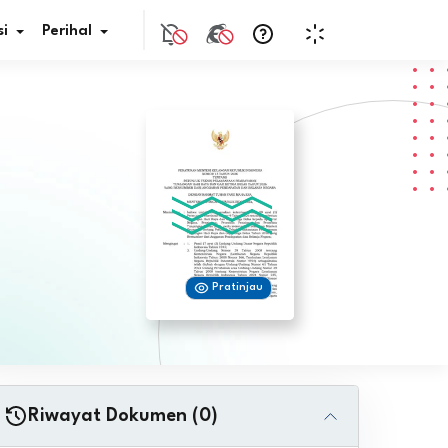
i
Perihal
if Bunga
s Pajak
ita
Pratinjau
nal HKN
tistik
nghargaan JDIH
Riwayat Dokumen (0)