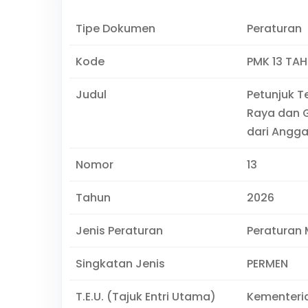
Tipe Dokumen
Peraturan
Kode
PMK 13 TA
Judul
Petunjuk T
Raya dan G
dari Angg
Nomor
13
Tahun
2026
Jenis Peraturan
Peraturan 
Singkatan Jenis
PERMEN
T.E.U. (Tajuk Entri Utama)
Kementeri