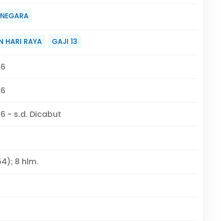
 NEGARA
 HARI RAYA
GAJI 13
26
26
6 - s.d. Dicabut
4); 8 hlm.