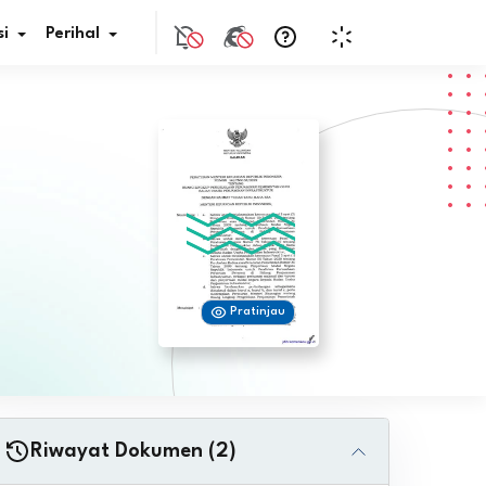
i
Perihal
if Bunga
s Pajak
ita
Pratinjau
nal HKN
tistik
nghargaan JDIH
Riwayat Dokumen (2)