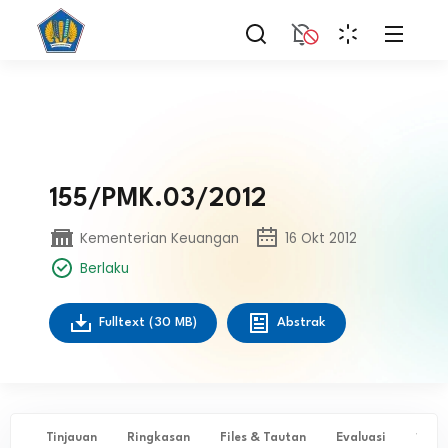
155/PMK.03/2012
Kementerian Keuangan
16 Okt 2012
Berlaku
Fulltext
(30 MB)
Abstrak
Tinjauan
Ringkasan
Files & Tautan
Evaluasi
✨ Ta