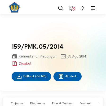
159/PMK.05/2014
Kementerian Keuangan
05 Agu 2014
Dicabut
Fulltext
(66 MB)
Abstrak
Tinjauan
Ringkasan
Files & Tautan
Evaluasi
✨ Ta