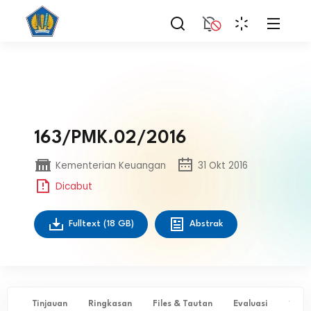
163/PMK.02/2016
Kementerian Keuangan
31 Okt 2016
Dicabut
Fulltext
(18 GB)
Abstrak
Tinjauan
Ringkasan
Files & Tautan
Evaluasi
✨ Ta